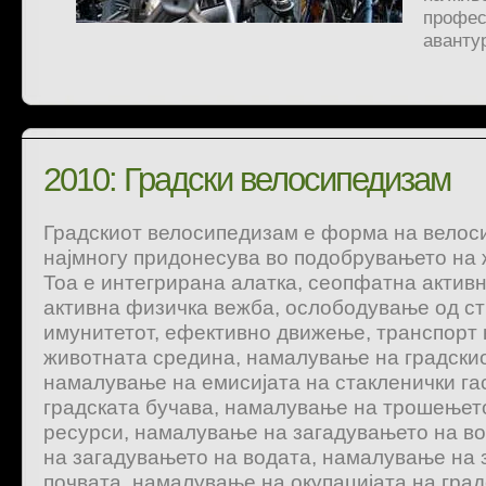
профес
аванту
2010: Градски велосипедизам
Градскиот велосипедизам е форма на велос
најмногу придонесува во подобрувањето на ж
Тоа е интегрирана алатка, сеопфатна активн
активна физичка вежба, ослободување од ст
имунитетот, ефективно движење, транспорт к
животната средина, намалување на градски
намалување на емисијата на стакленички га
градската бучава, намалување на трошењет
ресурси, намалување на загадувањето на в
на загадувањето на водата, намалување на 
почвата, намалување на окупацијата на град