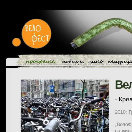
Ве
- Кре
2010:
Г
„ВелоФ
на жив