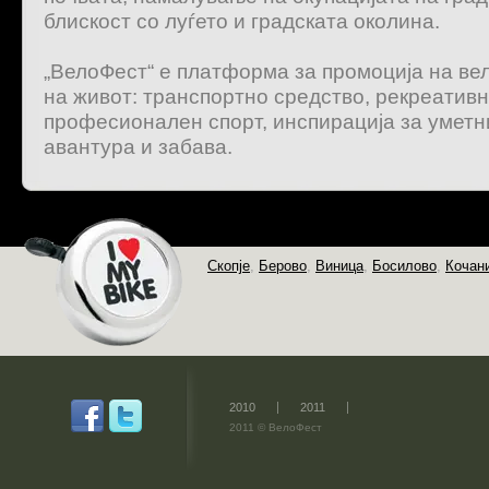
блискост со луѓето и градската околина.
„ВелоФест“ е платформа за промоција на ве
на живот: транспортно средство, рекреативн
професионален спорт, инспирација за уметн
авантура и забава.
Скопје
,
Берово
,
Виница
,
Босилово
,
Кочан
2010
2011
2011 © ВелоФест