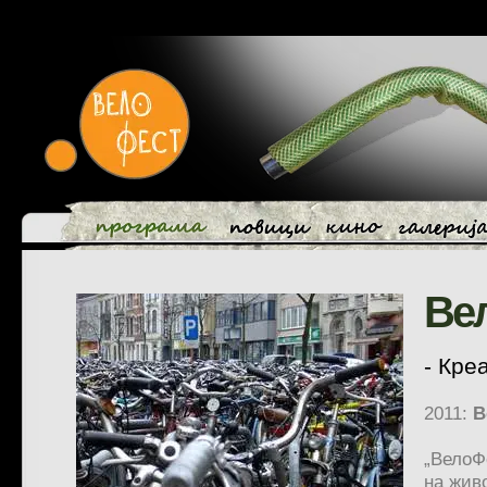
Ве
- Кре
2011:
В
„ВелоФ
на жив