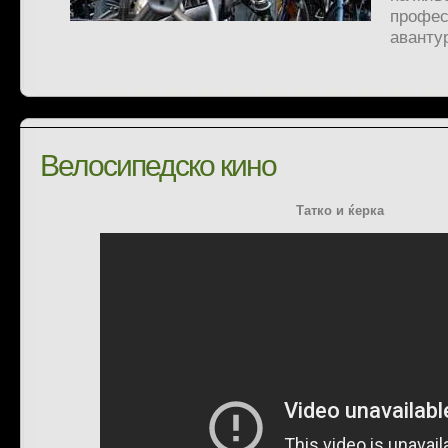
профес
аванту
Велосипедско кино
Татко и ќерка