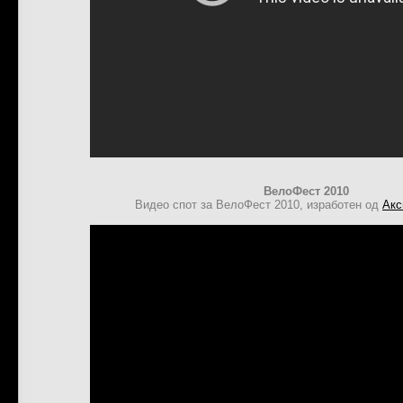
ВелоФест 2010
Видео спот за ВелоФест 2010, изработен од
Акс